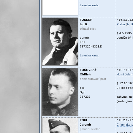
Letecká karta
TONDER
* 16.4.1913
Ivo P.
Praha
(
A
,
Ꚛ
stíhací pilot
† 4.5.1995
genmjr.
Londýn (V. B
F/Lt
787325 (83232)
Letecká karta
TOŠOVSKÝ
* 10.7.1917
Oldřich
Horní Jelen
bombardovací pilot
† 17.10.19
plk.
u Pipps Farm
Sgt
787237
zahynul, n
(Wellington
TOUL
* 13.2.1917
Jaromír
Chlum (Leto
palubní střelec