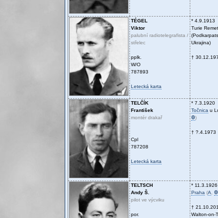
TÉGEL
* 4.9.1913
Viktor
Turie Reme
palubní radiotelegrafista /
(Podkarpats
střelec
Ukrajina)
pplk.
† 30.12.19
W/O
787893
Letecká karta
TELČÍK
* 7.3.1920
František
Točnica
u L
montér drakař
Ꚛ
)
† ?.4.1973
Cpl
787208
Letecká karta
TELTSCH
* 11.3.1926
Andy Š.
Praha
(
A
,
Ꚛ
pilot ve výcviku
† 21.10.20
por.
Walton-on-