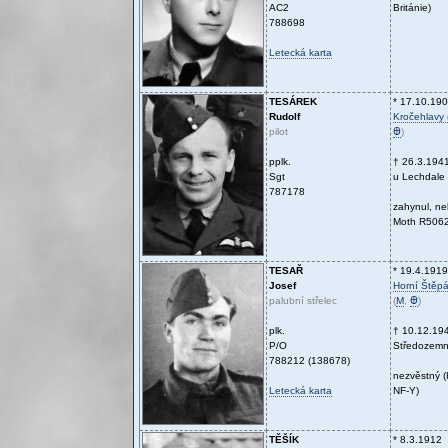
AC2
Británie)
788698
Letecká karta
TESÁREK
* 17.10.19
Rudolf
Kročehlavy 
pilot
Ꚛ
)
pplk.
† 26.3.194
Sgt
u Lechdale (
787178
zahynul, ne
Moth R5062
TESAŘ
* 19.4.1919
Josef
Horní Štěp
palubní střelec
(
M
,
Ꚛ
)
plk.
† 10.12.19
P/O
Středozemn
788212 (138678)
nezvěstný (
Letecká karta
NF-Y)
TĚŠÍK
* 8.3.1912