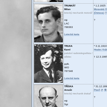
TRUNKÁT
* 1.2.1925
Milan
Moravská O
letecký mechanik motorář
(Ostrava)
(
T
mjr.
?
LAC
788363
Letecká karta
TRUXA
* 3.11.1910
Karel
Hradec Krá
palubní radiotelegrafista /
střelec
† 12.3.198
pplk.
W/O
787348
Letecká karta
TŘÍSKA
* 31.12.18
Arnošt
Plzeň
(
P
,
Ꚛ
)
letecký mechanik drakař
?
mjr.
Sgt