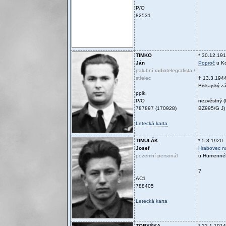
P/O
82531
TIMKO
* 30.12.19
Ján
Poproč
u Ko
palubní radiotelegrafista /
střelec
† 13.3.194
Biskajský zá
pplk.
P/O
nezvěstný (
787897 (170928)
BZ995/G J)
Letecká karta
TIMULÁK
* 5.3.1920
Josef
Hrabovec n
pozemní personál
u Humenné
?
AC1
788405
Letecká karta
TOBYŠKA
* 22.1.1914