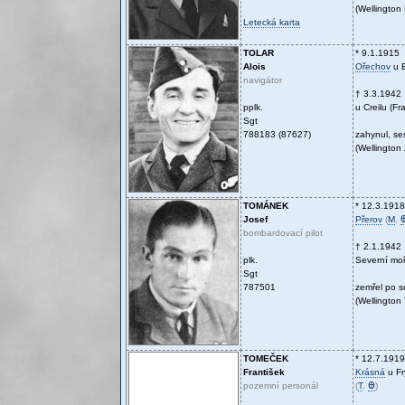
(Wellingto
Letecká karta
TOLAR
* 9.1.1915
Alois
Ořechov
u 
navigátor
† 3.3.1942
pplk.
u Creilu (Fr
Sgt
788183 (87627)
zahynul, se
(Wellington
TOMÁNEK
* 12.3.1918
Josef
Přerov
(
M
,
bombardovací pilot
† 2.1.1942
plk.
Severní mo
Sgt
787501
zemřel po s
(Wellington
TOMEČEK
* 12.7.1919
František
Krásná
u Fr
pozemní personál
(
T
,
Ꚛ
)