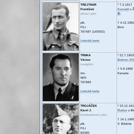
TREJTNAR
* 7.3.1917
František
Kunvald
u 
stíhací pilot
Ꚛ
)
plk.
† 4.12.198
F/Lt
Brno
787487 (145002)
Letecká karta
TRNKA
* 22.7.1903
Václav
Bolevec (Pl
navigátor
† 5.9.1988
rtm.
Kanada
W/O
787895
Letecká karta
TROJÁČEK
* 15.12.19
Karel J.
Rudice
u Bl
bombardovací pilot
† 14.1.196
plk.
V. Británie
F/Lt
82580