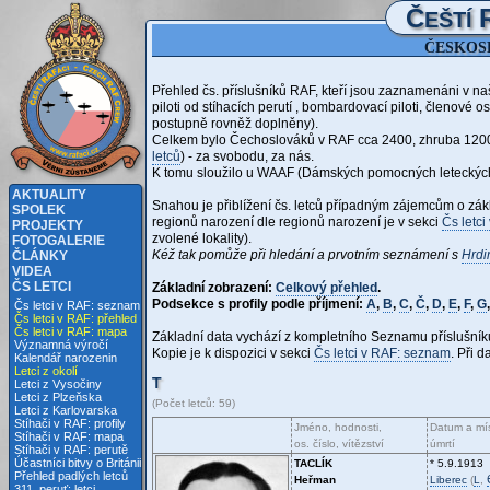
Č
EŠTÍ
ČESKOSL
Přehled čs. příslušníků RAF, kteří jsou zaznamenáni v n
piloti od stíhacích perutí
, bombardovací piloti, členové os
postupně rovněž doplněny).
Celkem bylo Čechoslováků v RAF cca 2400, zhruba 1200 jic
letců
) - za svobodu, za nás.
K tomu sloužilo u WAAF (Dámských pomocných leteckých
AKTUALITY
Snahou je přiblížení čs. letců případným zájemcům o zákl
SPOLEK
regionů narození dle regionů narození je v sekci
Čs letci
PROJEKTY
zvolené lokality).
FOTOGALERIE
Kéž tak pomůže při hledání a prvotním seznámení s
Hrdi
ČLÁNKY
VIDEA
ČS LETCI
Základní zobrazení:
Celkový přehled
.
Podsekce s profily podle příjmení:
A
,
B
,
C
,
Č
,
D
,
E
,
F
,
G
Čs letci v RAF: seznam
Čs letci v RAF: přehled
Čs letci v RAF: mapa
Základní data vychází z kompletního Seznamu příslušní
Významná výročí
Kopie je k dispozici v sekci
Čs letci v RAF: seznam
. Při 
Kalendář narozenin
Letci z okolí
T
Letci z Vysočiny
Letci z Plzeňska
(Počet letců: 59)
Letci z Karlovarska
Stíhači v RAF: profily
Jméno, hodnosti,
Datum a mís
Stíhači v RAF: mapa
os. číslo, vítězství
úmrtí
Stíhači v RAF: perutě
Účastníci bitvy o Británii
TACLÍK
* 5.9.1913
Přehled padlých letců
Heřman
Liberec
(
L
,
311. peruť: letci