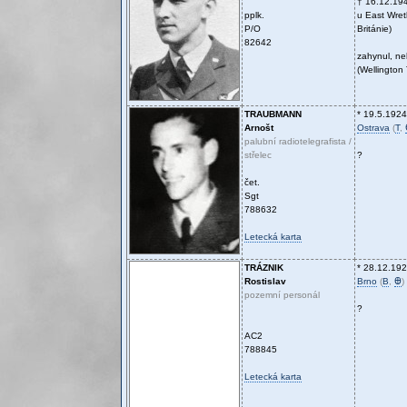
† 16.12.19
pplk.
u East Wret
P/O
Británie)
82642
zahynul, n
(Wellington
TRAUBMANN
* 19.5.1924
Arnošt
Ostrava
(
T
,
palubní radiotelegrafista /
střelec
?
čet.
Sgt
788632
Letecká karta
TRÁZNIK
* 28.12.19
Rostislav
Brno
(
B
,
Ꚛ
)
pozemní personál
?
AC2
788845
Letecká karta