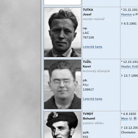
TUTKA
* 21.11.191
Josef
Hranice
u P
montér motorář
† 6.5.1991
mjr.
LAC
787109
Letecká karta
TUŽIL
* 12.10.191
Karel
Hradec Krá
technický důstojník
† 13.7.199
plk.
F/Lt
139617
Letecká karta
TVRDÝ
* 4.8.1920
Bohumil
Most
(
U
,
Ꚛ
)
palubní střelec
† 13.12.20
pplk.
Chomutov
F/O