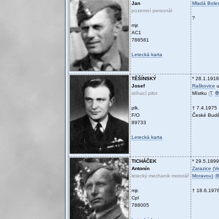
Jan
Mladá Boles
pozemní personál
?
mjr.
AC1
788581
Letecká karta
TĚŠÍNSKÝ
* 28.1.1916
Josef
Raškovice
u
stíhací pilot
Místku
(
T
,
Ꚛ
plk.
† 7.4.1975
F/O
České Budě
89733
Letecká karta
TICHÁČEK
* 29.5.1899
Antonín
Zarazice (V
letecký mechanik motorář
Moravou)
(
mjr.
† 18.6.197
Cpl
788005