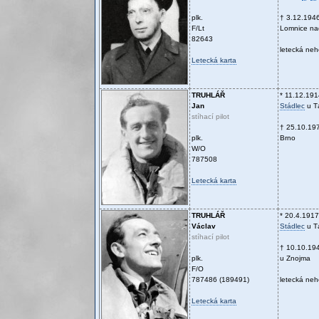
plk.
† 3.12.194
F/Lt
Lomnice na
82643
letecká ne
Letecká karta
TRUHLÁŘ
* 11.12.191
Jan
Stádlec
u T
stíhací pilot
† 25.10.19
plk.
Brno
W/O
787508
Letecká karta
TRUHLÁŘ
* 20.4.1917
Václav
Stádlec
u T
stíhací pilot
† 10.10.19
plk.
u Znojma
F/O
787486 (189491)
letecká ne
Letecká karta