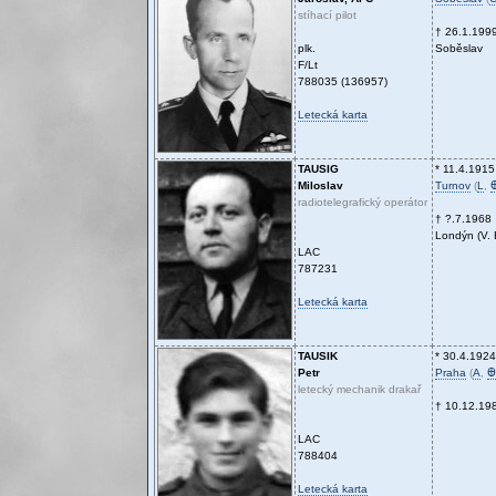
stíhací pilot
† 26.1.199
plk.
Soběslav
F/Lt
788035 (136957)
Letecká karta
TAUSIG
* 11.4.1915
Miloslav
Turnov
(
L
,
radiotelegrafický operátor
† ?.7.1968
Londýn (V. B
LAC
787231
Letecká karta
TAUSIK
* 30.4.1924
Petr
Praha
(
A
,
Ꚛ
letecký mechanik drakař
† 10.12.19
LAC
788404
Letecká karta