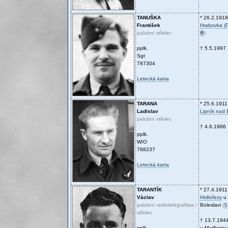
TANUŠKA
* 26.2.1918
František
Hrabovka (
palubní střelec
Ꚛ
)
pplk.
† 5.5.1997
Sgt
787304
Letecká karta
TARANA
* 25.6.1911
Ladislav
Lipník nad
palubní střelec
† 4.6.1986
pplk.
W/O
788237
Letecká karta
TARANTÍK
* 27.4.1911
Václav
Hrdlořezy
u 
palubní radiotelegrafista /
Boleslavi
(
S
střelec
† 13.7.194
pplk.
u Marlborou