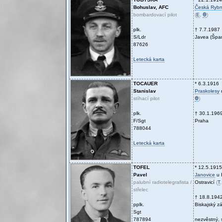
Bohuslav, AFC
Česká Ryb
bombardovací pilot
(
E
,
Ꚛ
)
plk.
† 7.7.1987
S/Ldr
Javea (Špa
87626
Letecká karta
TOCAUER
* 6.3.1916
Stanislav
Praskolesy
stíhací pilot
Ꚛ
)
plk.
† 30.1.196
F/Sgt
Praha
788044
Letecká karta
TOFEL
* 12.5.1915
Pavel
Janovice
u 
palubní radiotelegrafista /
Ostravicí
(
T
střelec
† 18.8.194
pplk.
Biskajský zá
Sgt
787894
nezvěstný, 