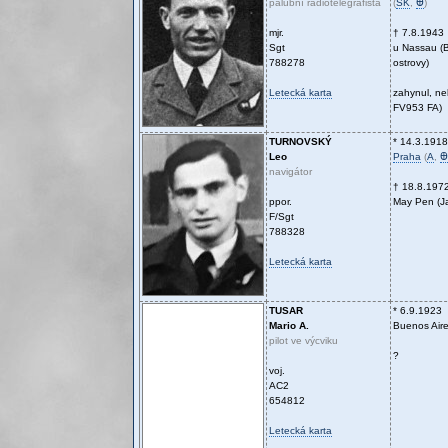
palubní radiotelegrafista
(
SK
,
Ꚛ
)
mjr.
† 7.8.1943
Sgt
u Nassau (
788278
ostrovy)
Letecká karta
zahynul, ne
FV953 FA)
TURNOVSKÝ
* 14.3.1918
Leo
Praha
(
A
,
Ꚛ
navigátor
† 18.8.197
ppor.
May Pen (J
F/Sgt
788328
Letecká karta
TUSAR
* 6.9.1923
Mario A.
Buenos Aire
pilot ve výcviku
?
voj.
AC2
654812
Letecká karta