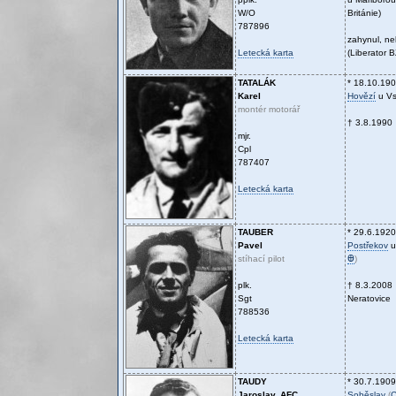
W/O
Británie)
787896
zahynul, n
Letecká karta
(Liberator 
TATALÁK
* 18.10.19
Karel
Hovězí
u Vs
montér motorář
† 3.8.1990
mjr.
Cpl
787407
Letecká karta
TAUBER
* 29.6.1920
Pavel
Postřekov
u
stíhací pilot
Ꚛ
)
plk.
† 8.3.2008
Sgt
Neratovice
788536
Letecká karta
TAUDY
* 30.7.1909
Jaroslav, AFC
Soběslav
(