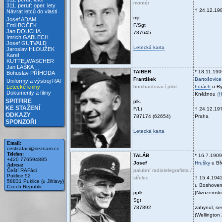
montér
311. peruť: oper. lety
† 24.12.19
Návrat letců do vlasti
mjr.
Josef ADAM
F/Sgt
Emil BOČEK
Jan DOUCHA
787645
Imrich GABLECH
Josef GUTVALD
Letecká karta
Jaroslav HLOUŽEK
Karel
KUTTELWASCHER
Jan LAŠKA
TAIBER
* 18.11.190
Bohuslav PŘÍHODA
František
Bartošovice
Uniformy a výstroj RAF
bombardovací pilot
horách
u Ry
Letecké knihy
Dokumenty a filmy
Kněžnou
(
H
SPITFIRE
plk.
KE STAŽENÍ
F/Lt
† 24.12.19
ODKAZY
787174 (62654)
Praha
SPONZOŘI
Letecká karta
Email:
cestirafaci@seznam.cz
Telefon:
TALÁB
* 16.7.1909
+420 776594885
Josef
Hrušky
u Bře
Adresa:
palubní radiotelegrafista /
Čeští RAFáci
Puklice 52
střelec
† 15.4.194
58831 Puklice (u Jihlavy)
u Boshove
Czech Republic
pplk.
(Nizozemsk
Sgt
787892
zahynul, se
(Wellington