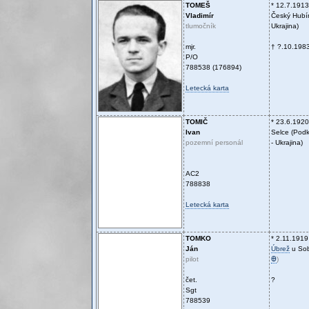
TOMEŠ
* 12.7.1913
Vladimír
Český Hubín
tlumočník
Ukrajina)
mjr.
† ?.10.198
P/O
788538 (176894)
Letecká karta
TOMIČ
* 23.6.1920
Ivan
Selce (Pod
pozemní personál
- Ukrajina)
AC2
788838
Letecká karta
TOMKO
* 2.11.1919
Ján
Úbrež
u Sob
pilot
Ꚛ
)
čet.
?
Sgt
788539