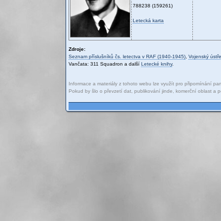
788238 (159261)
Letecká karta
Zdroje:
Seznam příslušníků čs. letectva v RAF (1940-1945)
,
Vojenský ústře
Vančata: 311 Squadron a další
Letecké knihy
.
Informace a materiály z tohoto webu lze využít pro připomínání pam
Pokud by šlo o převzetí dat, publikování jinde, komerční oblast 