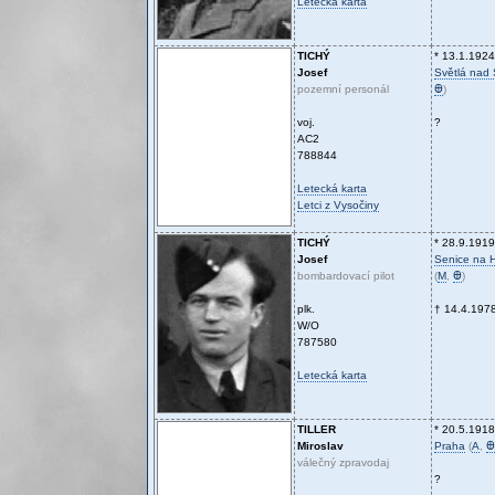
Letecká karta
TICHÝ
* 13.1.1924
Josef
Světlá nad
pozemní personál
Ꚛ
)
voj.
?
AC2
788844
Letecká karta
Letci z Vysočiny
TICHÝ
* 28.9.1919
Josef
Senice na 
bombardovací pilot
(
M
,
Ꚛ
)
plk.
† 14.4.197
W/O
787580
Letecká karta
TILLER
* 20.5.1918
Miroslav
Praha
(
A
,
Ꚛ
válečný zpravodaj
?