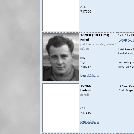
AC2
787059
TOMEK (TREULICH)
* 21.7.1919
Hanuš
Pardubice
(
palubní radiotelegrafista /
střelec
† 23.11.19
Karibské m
mjr.
Sgt
nezvěstný,
788537
(Mitchell F
Letecká karta
TOMEŠ
* 17.12.19
Ludevít
Coal Ridge
zbrojíř
Cpl
787130
Letecká karta