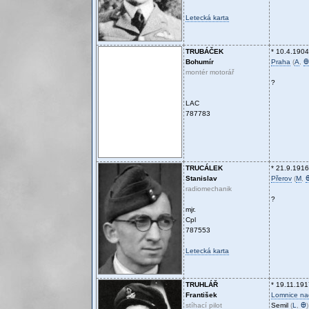
Letecká karta
TRUBÁČEK
* 10.4.1904
Bohumír
Praha
(
A
,
Ꚛ
montér motorář
?
LAC
787783
TRUCÁLEK
* 21.9.1916
Stanislav
Přerov
(
M
,
radiomechanik
?
mjr.
Cpl
787553
Letecká karta
TRUHLÁŘ
* 19.11.191
František
Lomnice na
stíhací pilot
Semil
(
L
,
Ꚛ
)