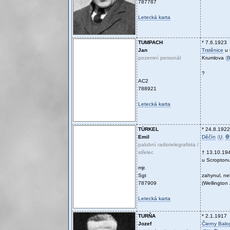
787787
Letecká karta
TUMPACH
* 7.6.1923
Jan
Trstěnice
u 
pozemní personál
Krumlova
(
?
AC2
788921
Letecká karta
TÜRKEL
* 24.8.1922
Emil
Děčín
(
U
,
Ꚛ
palubní radiotelegrafista /
střelec
† 13.10.19
u Scroptonu 
mjr.
Sgt
zahynul, n
787909
(Wellington
Letecká karta
TURŇA
* 2.1.1917
Jozef
Čierny Balo