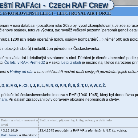
RAF
-
C
RAF
C
EŠTÍ
ÁCI
ZECH
REW
ČESKOSLOVENŠTÍ LETCI - LETCI ROYAL AIR FORCE
menáni v naší databázi (počátkem roku 2025 byl výčet zkompletován)
. Je zde zpraco
 členové osádek, letci ve výcviku, tak rovněž veškerý pozemní personál (jehož detai
a 1200 jich létalo operačně (piloti, osádky bombardérů,...), téměř 500 jich položi
 leteckých sborů) i několik žen původem z Českoslovenka.
mcům o základní i detailnější seznámení s nimi. Přehled je členěn abecedně podle p
kci
Čs letci v RAF: Přehled2
a v sekci
Letci z okolí
je možno najít letce narozené pří
mení s
Hrdiny od nás
a naznačí čtenáři možné další cesty při poznávání jejich odka
,
D
,
E
,
F
,
G
,
H
,
Ch
,
I
,
J
,
K
,
L
,
M
,
N
,
O
,
P
,
R
,
Ř
,
S
,
Š
,
T
,
U
,
V
,
W
,
Z
,
Ž
.
 příslušníků československého letectva v RAF (1940-1945), který byl donedávna 
znam
. Při dalším zpracování byly opraveny občasné nepřesnosti a chyby.
Datum a místo narození a
Služba vlasti, připomínky, knihy, odkazy a další info
úmrtí
* 3.12.1919
23.4.1945 propuštěn z RAF VR a přemístěn k N.T. čs. vojska.
Dolní Němčí
u Uherského