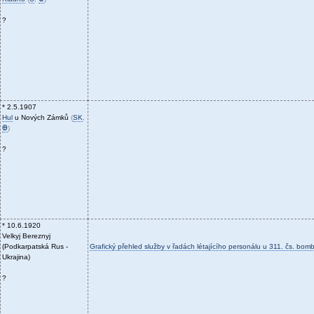
?
* 2.5.1907
Hul
u Nových Zámků
(
SK
,
Ꚛ
)
?
* 10.6.1920
Velkyj Bereznyj
(Podkarpatská Rus -
Grafický přehled služby v řadách létajícího personálu u 311. čs. bom
Ukrajina)
?