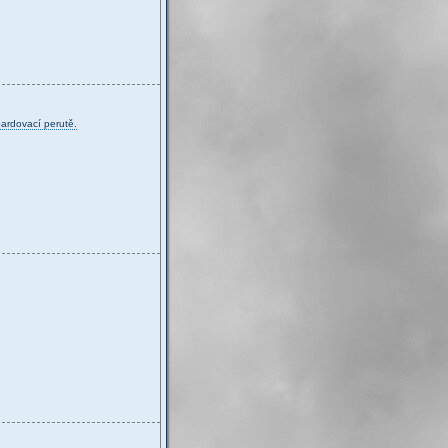
bardovací perutě.