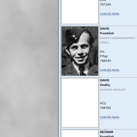
787100
Letecká karta
DAVID
František
palubní radiotelegrafista /
střelec
čet.
F/Sgt
788430
Letecká karta
DAVID
Ondřej
pozemní personál
AC2
788782
Letecká karta
DEČMAR
František