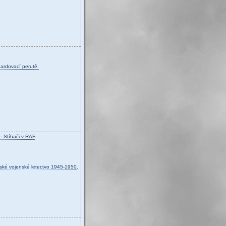
bardovací perutě.
 - Stíhači v RAF
.
ské vojenské letectvo 1945-1950
.