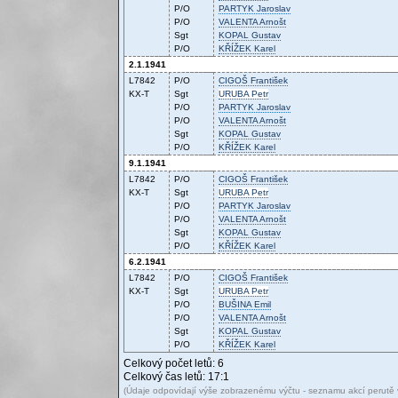
P/O
PARTYK
Jaroslav
P/O
VALENTA
Arnošt
Sgt
KOPAL
Gustav
P/O
KŘÍŽEK
Karel
2.1.1941
L7842
P/O
CIGOŠ
František
KX-T
Sgt
URUBA
Petr
P/O
PARTYK
Jaroslav
P/O
VALENTA
Arnošt
Sgt
KOPAL
Gustav
P/O
KŘÍŽEK
Karel
9.1.1941
L7842
P/O
CIGOŠ
František
KX-T
Sgt
URUBA
Petr
P/O
PARTYK
Jaroslav
P/O
VALENTA
Arnošt
Sgt
KOPAL
Gustav
P/O
KŘÍŽEK
Karel
6.2.1941
L7842
P/O
CIGOŠ
František
KX-T
Sgt
URUBA
Petr
P/O
BUŠINA
Emil
P/O
VALENTA
Arnošt
Sgt
KOPAL
Gustav
P/O
KŘÍŽEK
Karel
Celkový počet letů: 6
Celkový čas letů: 17:1
(Údaje odpovídají výše zobrazenému výčtu - seznamu akcí perutě v