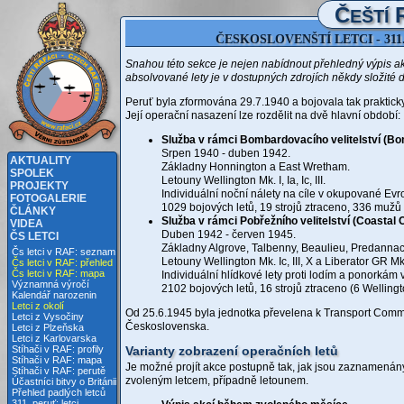
Č
EŠTÍ
ČESKOSLOVENŠTÍ LETCI - 31
Snahou této sekce je nejen nabídnout přehledný výpis akcí
absolvované lety je v dostupných zdrojích někdy složité 
Peruť byla zformována 29.7.1940 a bojovala tak praktick
Její operační nasazení lze rozdělit na dvě hlavní období:
Služba v rámci Bombardovacího velitelství (B
Srpen 1940 - duben 1942.
AKTUALITY
Základny Honnington a East Wretham.
SPOLEK
Letouny Wellington Mk. I, Ia, Ic, III.
PROJEKTY
Individuální noční nálety na cíle v okupované Evro
FOTOGALERIE
1029 bojových letů, 19 strojů ztraceno,
336 mužů 
ČLÁNKY
Služba v rámci Pobřežního velitelství (Coastal
VIDEA
Duben 1942 - červen 1945.
ČS LETCI
Základny Algrove, Talbenny, Beaulieu, Predannac
Čs letci v RAF: seznam
Letouny Wellington Mk. Ic, III, X a Liberator GR Mk.
Čs letci v RAF: přehled
Čs letci v RAF: mapa
Individuální hlídkové lety proti lodím a ponorkám
Významná výročí
2102 bojových letů, 16 strojů ztraceno (6 Wellin
Kalendář narozenin
Letci z okolí
Od 25.6.1945 byla jednotka převelena k Transport Comman
Letci z Vysočiny
Československa.
Letci z Plzeňska
Letci z Karlovarska
Varianty zobrazení operačních letů
Stíhači v RAF: profily
Stíhači v RAF: mapa
Je možné projít akce postupně tak, jak jsou zaznamená
Stíhači v RAF: perutě
zvoleným letcem, případně letounem.
Účastníci bitvy o Británii
Přehled padlých letců
311. peruť: letci