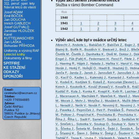
Výpis akcí během zvoleného měsíce
311. peruť: oper. lety
Služba v rámci Bomber Command
Návrat letců do vlasti
Rok
Josef ADAM
Emil BOČEK
1940
Jan DOUCHA
1941
1
2
3
4
Imrich GABLECH
Josef GUTVALD
1942
1
2
3
4
Jaroslav HLOUŽEK
Karel
KUTTELWASCHER
Výběr akcí, kde byl v osádce určitý letec
Jan LAŠKA
Albrecht J.
,
Anderle L.
,
Babáček P.
,
Babíček Z.
,
Bajer J.
,
B
Bohuslav PŘÍHODA
Blatný B.
,
Bolfík R.
,
Bozděch V.
,
Breitcetl J.
,
Brož J.
,
Břečk
Uniformy a výstroj RAF
Čtvrtlík M.
,
Čtvrtlík J.
,
Danihelka K.
,
Diviš M.
,
Doktor J.
,
Dol
Letecké knihy
Dokumenty a filmy
Engel J.
,
Fák (Falk) K.
,
Federmann H.
,
Fencl F.
,
Fikrle J.
,
F
SPITFIRE
J.
,
Haering R.
,
Hájek J.
,
Halada J.
,
Haňka V.
,
Hanzl V.
,
Ha
KE STAŽENÍ
Horák J.
,
Horký F.
,
Hořejší O.
,
Hradil B.
,
Hradský D.
,
Hrdina
ODKAZY
Janča F.
,
Janda Z.
,
Janek J.
,
Janoušek F.
,
Janoušek J.
,
J
SPONZOŘI
O.
,
Kacíř O.
,
Kadlec L.
,
Kalenský J.
,
Kamarád J.
,
Kaňovsk
V.
,
Kodeš K.
,
Kodýtek S.
,
Kokeš Z.
,
Koncuriak (Dexter) L.
Kotrch J.
,
Koukolík K.
,
Kováč (Kowač) V.
,
Kovařík B.
,
Kráč
Email:
Kudláč P.
,
Kula J.
,
Kunka K.
,
Kvapil K.
,
Květ R.
,
Laichter J
cestirafaci@seznam.cz
J.
,
Macenauer A.
,
Machálek F.
,
Mareček K.
,
Mareš J.
,
Mare
Telefon:
+420 776594885
M.
,
Mocek J.
,
Mohr J.
,
Motyčka J.
,
Musálek A.
,
Mužík (Merr
Adresa:
L.
,
Neradil J.
,
Netík V.
,
Novák F.
,
Novotný E.
,
Novotný J.
,
N
Čeští RAFáci
J.
,
Pavelka J.
,
Peprníček J.
,
Petr F.
,
Petrášek Š.
,
Petrucha
Puklice 52
58831 Puklice (u Jihlavy)
M.
,
Politzer J.
,
Pospíchal K.
,
Procházka B.
,
Procházka V.
,
Czech Republic
Říha J.
,
Říha L.
,
Sadil F.
,
Samel P.
,
Sapák J.
,
Sedláček M
V.
,
Smrček L.
,
Sobotka V.
,
Soukup O.
,
Soukup V.
,
Spitz V.
S.
,
Ščerba J.
,
Šebela M.
,
Šedivý A.
,
Šejbl J.
,
Šesták A.
,
Ši
J.
,
Šťastný K.
,
Štern J.
,
Štětka V.
,
Štrégl J.
,
Študent V.
,
Ta
Truhlář F.
,
Truxa K.
,
Uruba P.
,
Václavek A.
,
Valach K.
,
Vale