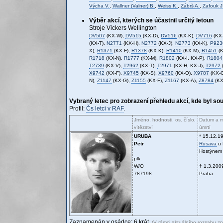
Výcha V.
,
Wallner (Valner) B.
,
Weiss K.
,
Zábrš A.
,
Zafouk J
Výběr akcí, kterých se účastnil určitý letoun
Stroje Vickers Wellington
DV507
(KX-W),
DV515
(KX-D),
DV516
(KX-K),
DV716
(KX-
(KX-T),
N2771
(KX-H),
N2772
(KX-J),
N2773
(KX-K),
P923
X),
R1371
(KX-F),
R1378
(KX-K),
R1410
(KX-M),
R1451
(K
R1718
(KX-N),
R1777
(KX-M),
R1802
(KX-I, KX-P),
R1804
T2739
(KX-V),
T2962
(KX-T),
T2971
(KX-H, KX-J),
T2972
X9742
(KX-F),
X9745
(KX-S),
X9760
(KX-O),
X9787
(KX-
N),
Z1147
(KX-G),
Z1155
(KX-F),
Z1167
(KX-A),
Z8784
(KX
Vybraný letec pro zobrazení přehledu akcí, kde byl so
Profil:
Čs letci v RAF
.
Jméno, hodnosti, os. číslo,
Datum a m
vítězství
úmrtí
URUBA
* 15.12.1
Petr
Rusava
u 
Hostýne
plk.
W/O
† 1.3.200
787198
Praha
Zaznamenán v osádce: 6 krát.
(V rámci aktuálního rozsahu z