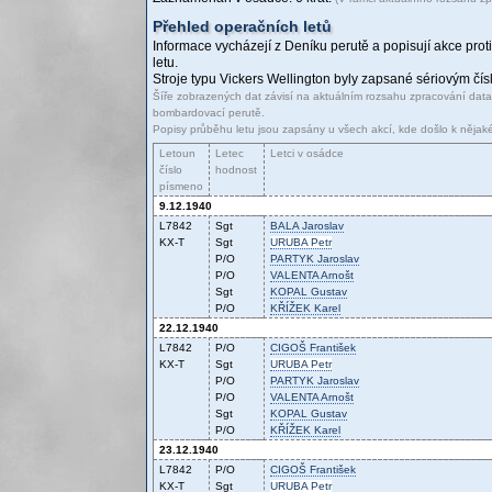
Přehled operačních letů
Informace vycházejí z Deníku perutě a popisují akce proti
letu.
Stroje typu Vickers Wellington byly zapsané sériovým č
Šíře zobrazených dat závisí na aktuálním rozsahu zpracování dat
bombardovací perutě.
Popisy průběhu letu jsou zapsány u všech akcí, kde došlo k nějak
Letoun
Letec
Letci v osádce
číslo
hodnost
písmeno
9.12.1940
L7842
Sgt
BALA
Jaroslav
KX-T
Sgt
URUBA
Petr
P/O
PARTYK
Jaroslav
P/O
VALENTA
Arnošt
Sgt
KOPAL
Gustav
P/O
KŘÍŽEK
Karel
22.12.1940
L7842
P/O
CIGOŠ
František
KX-T
Sgt
URUBA
Petr
P/O
PARTYK
Jaroslav
P/O
VALENTA
Arnošt
Sgt
KOPAL
Gustav
P/O
KŘÍŽEK
Karel
23.12.1940
L7842
P/O
CIGOŠ
František
KX-T
Sgt
URUBA
Petr