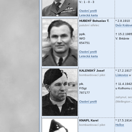
V.: 1 - 0 - 3
Osobní profil
Letecká karta
HUBENÝ
Bohuslav T.
* 2.8.1910
palubní střelec
Dvůr Králo
pplk.
† 15.2.198
W/O
V. Británie
654751
Osobní profil
Letecká karta
KALENSKÝ
Josef
* 17.2.1917
bombardovací pilot
Lískovice
u 
plk.
† 11.4.1942
F/Sgt
u Kolhornu 
787177
zahynul, ses
Osobní profil
(Wellington
KNAIFL
Karel
* 17.5.1914
bombardovací pilot
Hořice