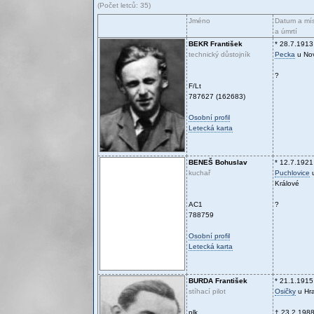
(Počet letců: 35)
Jméno
Datum a mís
a úmrtí
BEKR
František
* 28.7.1913
technický důstojník
Pecka
u No
?
F/Lt
787627 (162683)
Osobní profil
Letecká karta
BENEŠ
Bohuslav
* 12.7.1921
kuchař
Puchlovice
u
Králové
AC1
?
788759
Osobní profil
Letecká karta
BURDA
František
* 21.1.1915
stíhací pilot
Osičky
u Hra
plk.
† 23.2.198