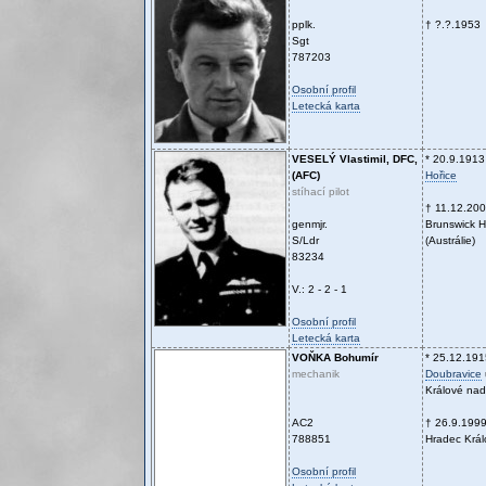
pplk.
† ?.?.1953
Sgt
787203
Osobní profil
Letecká karta
VESELÝ
Vlastimil, DFC,
* 20.9.1913
(AFC)
Hořice
stíhací pilot
† 11.12.20
genmjr.
Brunswick 
S/Ldr
(Austrálie)
83234
V.: 2 - 2 - 1
Osobní profil
Letecká karta
VOŇKA
Bohumír
* 25.12.191
mechanik
Doubravice
Králové na
AC2
† 26.9.199
788851
Hradec Král
Osobní profil