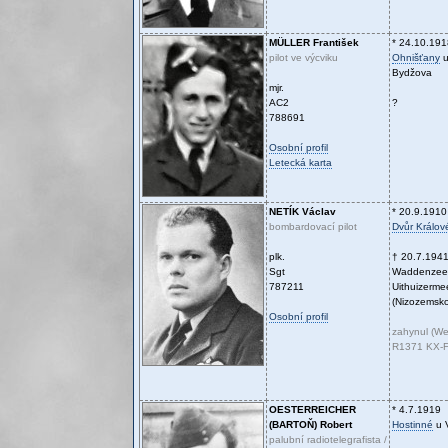
MÜLLER
František
* 24.10.191
pilot ve výcviku
Ohnišťany
u
Bydžova
mjr.
AC2
?
788691
Osobní profil
Letecká karta
NETÍK
Václav
* 20.9.1910
bombardovací pilot
Dvůr Králo
plk.
† 20.7.194
Sgt
Waddenzee
787211
Uithuizerm
(Nizozemsko
Osobní profil
zahynul (We
R1371 KX-F
OESTERREICHER
* 4.7.1919
(BARTOŇ)
Robert
Hostinné
u V
palubní radiotelegrafista /