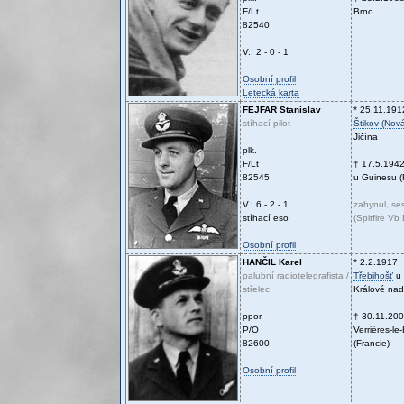
F/Lt
Brno
82540
V.: 2 - 0 - 1
Osobní profil
Letecká karta
FEJFAR
Stanislav
* 25.11.191
stíhací pilot
Štikov (Nov
Jičína
plk.
F/Lt
† 17.5.194
82545
u Guinesu (
V.: 6 - 2 - 1
zahynul, ses
stíhací eso
(Spitfire V
Osobní profil
HANČIL
Karel
* 2.2.1917
palubní radiotelegrafista /
Třebihošť
u 
střelec
Králové na
ppor.
† 30.11.20
P/O
Verrières-le
82600
(Francie)
Osobní profil