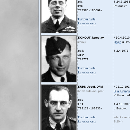
plk.
† 24.7.198
P/O
Pardubice
787586 (186699)
Osobní profil
Letecká karta
KOHOUT
Jaroslav
* 19.4.1910
zbrojíř
Osice
u Hra
pplk.
† 2.4.1975
AC2
788771
Osobní profil
Letecká karta
KUHN
Josef, DFM
* 21.12.191
bombardovací pilot
Bílá Třeme
Králové na
por.
F/O
† 4.10.194
788128 (169933)
u Bučovic
Osobní profil
letecká neh
Letecká karta
Si204)