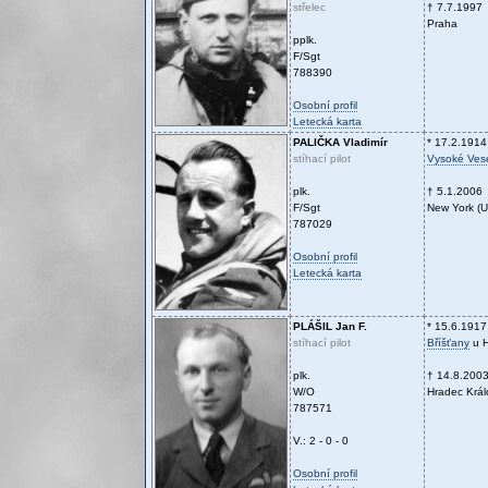
střelec
† 7.7.1997
Praha
pplk.
F/Sgt
788390
Osobní profil
Letecká karta
PALIČKA
Vladimír
* 17.2.1914
stíhací pilot
Vysoké Vese
plk.
† 5.1.2006
F/Sgt
New York (
787029
Osobní profil
Letecká karta
PLÁŠIL
Jan F.
* 15.6.1917
stíhací pilot
Bříšťany
u H
plk.
† 14.8.200
W/O
Hradec Král
787571
V.: 2 - 0 - 0
Osobní profil