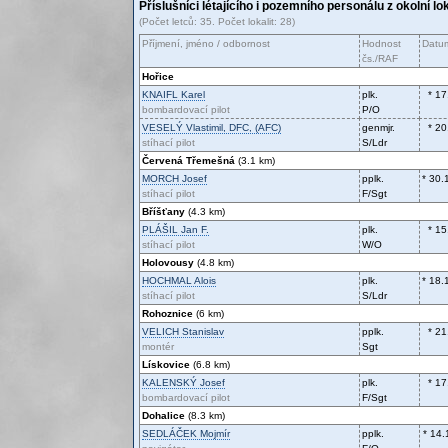
Příslušníci létajícího i pozemního personálu z okolní lo
(Počet letců: 35. Počet lokalit: 28)
Příjmení, jméno / odbornost
Hodnost
Datum
čs./RAF
Hořice
KNAIFL
Karel
plk.
* 17
bombardovací pilot
P/O
VESELÝ
Vlastimil, DFC, (AFC)
genmjr.
* 20
stíhací pilot
S/Ldr
Červená Třemešná
(3.1 km)
MORCH
Josef
pplk.
* 30.
stíhací pilot
F/Sgt
Bříšťany
(4.3 km)
PLÁŠIL
Jan F.
plk.
* 15
stíhací pilot
W/O
Holovousy
(4.8 km)
HOCHMAL
Alois
plk.
* 18.
stíhací pilot
S/Ldr
Rohoznice
(6 km)
VELICH
Stanislav
pplk.
* 21
montér
Sgt
Lískovice
(6.8 km)
KALENSKÝ
Josef
plk.
* 17
bombardovací pilot
F/Sgt
Dohalice
(8.3 km)
SEDLÁČEK
Mojmír
pplk.
* 14.