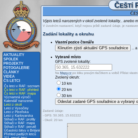
Č
EŠTÍ
ČES
Výpis letců narozených v okolí zvolené lokality... anebo 
V úvodním nastavení, když nejsou ještě zadané údaje, je nasta
Zadání lokality a okruhu
Vlastní pozice čtenáře
Klinutím zjistí aktuální GPS souřadnice
... 
AKTUALITY
Vybrané místo
SPOLEK
GPS zvolené lokality:
PROJEKTY
FOTOGALERIE
ČLÁNKY
Na
Mapy.cz
po kliku pravým tlačítkem a volbě Přidat vlast
VIDEA
Zvolený okruh:
ČS LETCI
10 km
Čs letci v RAF: seznam
20 km
Čs letci v RAF: přehled
Čs letci v RAF: mapa
30 km
Významná výročí
Kalendář narozenin
Letci z okolí
Letci z Vysočiny
Zadané údaje:
Letci z Plzeňska
- GPS: 50.365, 15.632222
Letci z Karlovarska
Stíhači v RAF: profily
- Okolí: 20 km
Stíhači v RAF: mapa
Stíhači v RAF: perutě
Účastníci bitvy o Británii
Přehled padlých letců
311. peruť: letci