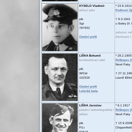
KYSELO
Vladimír
* 23.9.1914
stíhací pilot
Podhorní Ú
plk.
† 9.3.1941
Sgt
u Ibsley (V. 
787652
zahynul, n
Osobní profil
(Hurricane 
LIŠKA
Bohumil
* 28.2.1905
bombardovací pilot
Roškopov (
Nové Paky
plk.
W/Cdr
† 27.11.19
102526
Lázně Bělo
Osobní profil
Letecká karta
LIŠKA
Jaroslav
* 6.1.1917
palubní radiotelegrafista /
Roškopov (
střelec
Nové Paky
plk.
† 15.9.200
F/Lt
Chipperfield 
82618