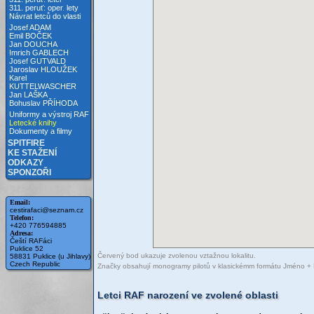
311. peruť: oper. lety
Návrat letců do vlasti
Josef ADAM
Emil BOČEK
Jan DOUCHA
Imrich GABLECH
Josef GUTVALD
Jaroslav HLOUŽEK
Karel
KUTTELWASCHER
Jan LAŠKA
Bohuslav PŘÍHODA
Uniformy a výstroj RAF
Letecké knihy
Dokumenty a filmy
SPITFIRE
KE STAŽENÍ
ODKAZY
SPONZOŘI
Email:
cestirafaci@seznam.cz
Telefon:
+420 776594885
Adresa:
Čeští RAFáci
Puklice 52
Červený bod ukazuje zvolenou vztažnou lokalitu.
58831 Puklice (u Jihlavy)
Czech Republic
Značky obsahují monogramy pilotů v klasickémm formátu Jméno + Příjm
Letci RAF narození ve zvolené oblasti