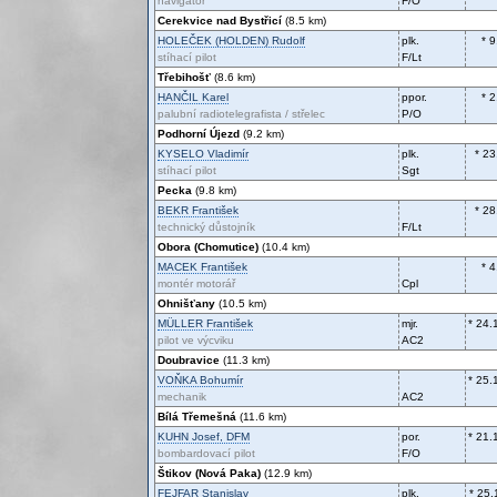
navigátor
F/O
Cerekvice nad Bystřicí
(8.5 km)
HOLEČEK (HOLDEN)
Rudolf
plk.
* 
stíhací pilot
F/Lt
Třebihošť
(8.6 km)
HANČIL
Karel
ppor.
* 
palubní radiotelegrafista / střelec
P/O
Podhorní Újezd
(9.2 km)
KYSELO
Vladimír
plk.
* 23
stíhací pilot
Sgt
Pecka
(9.8 km)
BEKR
František
* 28
technický důstojník
F/Lt
Obora (Chomutice)
(10.4 km)
MACEK
František
* 
montér motorář
Cpl
Ohnišťany
(10.5 km)
MÜLLER
František
mjr.
* 24.
pilot ve výcviku
AC2
Doubravice
(11.3 km)
VOŇKA
Bohumír
* 25.
mechanik
AC2
Bílá Třemešná
(11.6 km)
KUHN
Josef, DFM
por.
* 21.
bombardovací pilot
F/O
Štikov (Nová Paka)
(12.9 km)
FEJFAR
Stanislav
plk.
* 25.