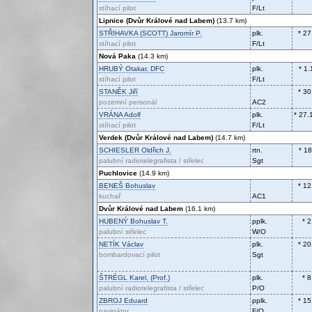
stíhací pilot
F/Lt
Lipnice (Dvůr Králové nad Labem)
(13.7 km)
STŘIHAVKA (SCOTT)
Jaromír P.
plk.
* 27
stíhací pilot
F/Lt
Nová Paka
(14.3 km)
HRUBÝ
Otakar, DFC
plk.
* 1
stíhací pilot
F/Lt
STANĚK
Jiří
* 30
pozemní personál
AC2
VRÁNA
Adolf
plk.
* 27.
stíhací pilot
F/Lt
Verdek (Dvůr Králové nad Labem)
(14.7 km)
SCHIESLER
Oldřich J.
rtn.
* 1
palubní radiotelegrafista / střelec
Sgt
Puchlovice
(14.9 km)
BENEŠ
Bohuslav
* 12
kuchař
AC1
Dvůr Králové nad Labem
(16.1 km)
HUBENÝ
Bohuslav T.
pplk.
* 
palubní střelec
W/O
NETÍK
Václav
plk.
* 20
bombardovací pilot
Sgt
ŠTRÉGL
Karel, (Prof.)
plk.
* 
palubní radiotelegrafista / střelec
P/O
ZBROJ
Eduard
pplk.
* 15
navigátor
F/O