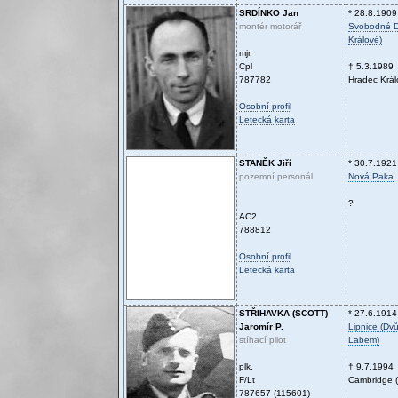
SRDÍNKO
Jan
* 28.8.1909
montér motorář
Svobodné D
Králové)
mjr.
Cpl
† 5.3.1989
787782
Hradec Král
Osobní profil
Letecká karta
STANĚK
Jiří
* 30.7.1921
pozemní personál
Nová Paka
?
AC2
788812
Osobní profil
Letecká karta
STŘIHAVKA (SCOTT)
* 27.6.1914
Jaromír P.
Lipnice (Dv
stíhací pilot
Labem)
plk.
† 9.7.1994
F/Lt
Cambridge (V
787657 (115601)