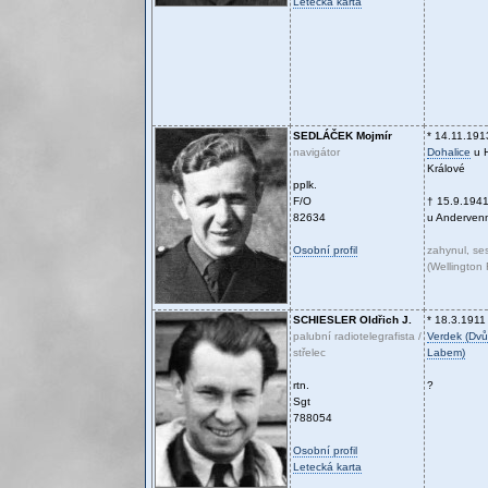
Letecká karta
SEDLÁČEK
Mojmír
* 14.11.191
navigátor
Dohalice
u 
Králové
pplk.
F/O
† 15.9.194
82634
u Anderven
Osobní profil
zahynul, ses
(Wellington
SCHIESLER
Oldřich J.
* 18.3.1911
palubní radiotelegrafista /
Verdek (Dvů
střelec
Labem)
rtn.
?
Sgt
788054
Osobní profil
Letecká karta