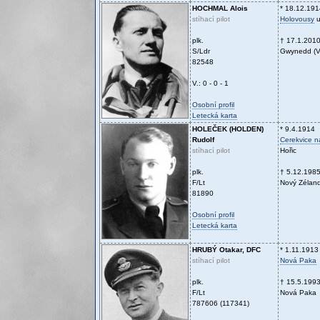
HOCHMAL
Alois
* 18.12.191
stíhací pilot
Holovousy
u
plk.
† 17.1.201
S/Ldr
Gwynedd (V.
82548
V.: 0 - 0 - 1
Osobní profil
Letecká karta
HOLEČEK (HOLDEN)
* 9.4.1914
Rudolf
Cerekvice na
stíhací pilot
Hořic
plk.
† 5.12.198
F/Lt
Nový Zélan
81890
Osobní profil
Letecká karta
HRUBÝ
Otakar, DFC
* 1.11.1913
stíhací pilot
Nová Paka
plk.
† 15.5.199
F/Lt
Nová Paka
787606 (117341)