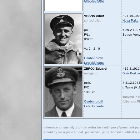
Letecká karta
VRÁNA
Adolf
* 27.10.190
stíhací pilot
Nová Paka
plk.
† 25.2.199
F/Lt
Sutton Veny 
83235
V.: 2 - 2 - 0
Osobní profil
Letecká karta
ZBROJ
Eduard
* 15.3.1912
navigátor
Dvůr Králo
pplk.
† 4.12.194
F/O
u Tainu (V. B
138875
zahynul, n
Osobní profil
(Liberator 
Letecká karta
Informace a materiály z tohoto webu lze využít pro připomínání pam
Pokud by šlo o převzetí dat, publikování jinde, komerční oblast 