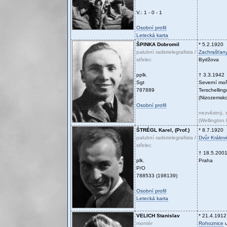
V.: 1 - 0 - 1
Osobní profil
Letecká karta
ŠPINKA
Dobromil
* 5.2.1920
palubní radiotelegrafista /
Zachrašťan
střelec
Bydžova
pplk.
† 3.3.1942
Sgt
Severní moř
787889
Terschelling
(Nizozemsko
Osobní profil
nezvěstný, 
(Wellington
ŠTRÉGL
Karel, (Prof.)
* 8.7.1920
palubní radiotelegrafista /
Dvůr Králov
střelec
† 18.5.200
plk.
Praha
P/O
788533 (198139)
Osobní profil
Letecká karta
VELICH
Stanislav
* 21.4.1912
montér
Rohoznice
u