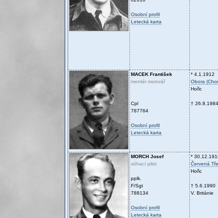
Osobní profil
Letecká karta
MACEK
František
* 4.1.1912
montér motorář
Obora (Cho
Hořic
Cpl
† 26.8.198
787764
Osobní profil
Letecká karta
MORCH
Josef
* 30.12.191
stíhací pilot
Červená Tř
Hořic
pplk.
F/Sgt
† 5.6.1990
788134
V. Británie
Osobní profil
Letecká karta