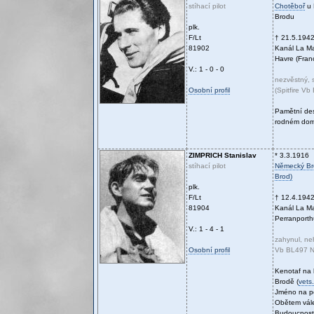
stíhací pilot
Chotěboř
u 
Brodu
plk.
F/Lt
† 21.5.194
81902
Kanál La M
Havre (Franc
V.: 1 - 0 - 0
nezvěstný, 
Osobní profil
(Spitfire V
Pamětní de
rodném do
ZIMPRICH
Stanislav
* 3.3.1916
stíhací pilot
Německý Bro
Brod)
plk.
F/Lt
† 12.4.194
81904
Kanál La M
Perranporthu
V.: 1 - 4 - 1
zahynul, neh
Osobní profil
Vb BL497 N
Kenotaf na 
Brodě
(
vets
Jméno na p
Obětem vále
Budoucnost