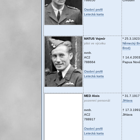
788650
Chrudim
Osobní profil
Letecká karta
MATUS
Vojmír
* 25.3.1923
pilot ve výcviku
Německý Bro
Brod)
svob.
AC2
† 14.4.200
788664
Papua Nová
Osobní profil
Letecká karta
MED
Alois
* 31.7.1917
pozemní personál
Jihlava
svob.
† 17.3.199
AC2
Jihlava
788917
Osobní profil
Letecká karta