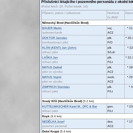
Příslušníci létajícího i pozemního personálu z okolní lo
(Počet letců: 26. Počet lokalit: 14)
Příjmení, jméno / odbornost
Hodnost
Datum
čs./RAF
Německý Brod (Havlíčkův Brod)
BAUER
Martin
voj.
* 21
radiomechanik
AC2
DOKTOR
Jaroslav
plk.
* 20.
bombardovací pilot
F/O
KLÁN (KENT)
Jan (John)
plk.
* 2
stíhací pilot
S/Ldr
LAŠKA
Jan
plk.
* 22.
stíhací pilot
F/Lt
MATUS
Dalimil
plk.
* 29
pilot ve výcviku
AC2
MATUS
Vojmír
svob.
* 25
pilot ve výcviku
AC2
ZIMPRICH
Stanislav
plk.
* 
stíhací pilot
F/Lt
Svatý Kříž (Havlíčkův Brod)
(3.2 km)
KUTTELWASCHER
Karel M., DFC & Bar
gen.
* 23
stíhací pilot
F/Lt
Knyk
(3.4 km)
NEDĚLKA
Josef
des.
* 17
pozemní personál
AC2
Dolní Krupá
(5.4 km)