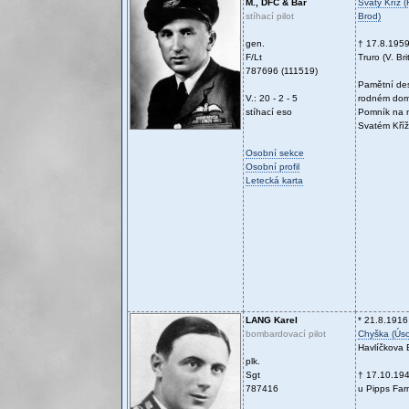
M., DFC & Bar
Svatý Kříž (
stíhací pilot
Brod)
gen.
† 17.8.195
F/Lt
Truro (V. Bri
787696 (111519)
Pamětní de
V.: 20 - 2 - 5
rodném do
stíhací eso
Pomník na n
Svatém Kříž
Osobní sekce
Osobní profil
Letecká karta
LANG
Karel
* 21.8.1916
bombardovací pilot
Chyška (Úso
Havlíčkova 
plk.
Sgt
† 17.10.19
787416
u Pipps Farm