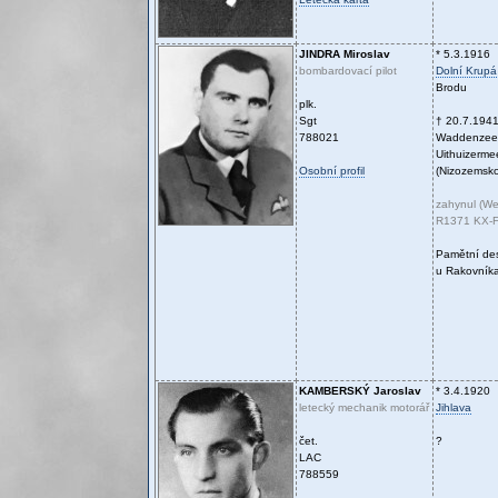
JINDRA
Miroslav
* 5.3.1916
bombardovací pilot
Dolní Krupá
Brodu
plk.
Sgt
† 20.7.194
788021
Waddenzee
Uithuizerm
Osobní profil
(Nizozemsko
zahynul (We
R1371 KX-F
Pamětní de
u Rakovník
KAMBERSKÝ
Jaroslav
* 3.4.1920
letecký mechanik motorář
Jihlava
čet.
?
LAC
788559