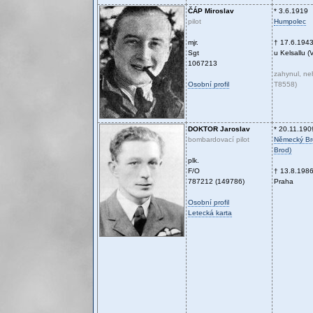
ČÁP
Miroslav
* 3.6.1919
pilot
Humpolec
mjr.
† 17.6.194
Sgt
u Kelsallu (V
1067213
zahynul, ne
Osobní profil
T8558)
DOKTOR
Jaroslav
* 20.11.190
bombardovací pilot
Německý Bro
Brod)
plk.
F/O
† 13.8.198
787212 (149786)
Praha
Osobní profil
Letecká karta