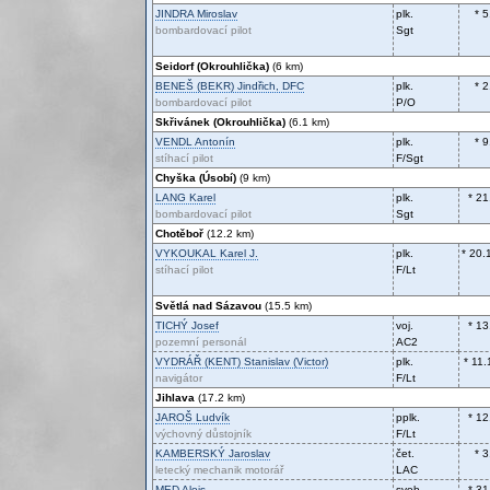
JINDRA
Miroslav
plk.
* 
bombardovací pilot
Sgt
Seidorf (Okrouhlička)
(6 km)
BENEŠ (BEKR)
Jindřich, DFC
plk.
* 
bombardovací pilot
P/O
Skřivánek (Okrouhlička)
(6.1 km)
VENDL
Antonín
plk.
* 
stíhací pilot
F/Sgt
Chyška (Úsobí)
(9 km)
LANG
Karel
plk.
* 21
bombardovací pilot
Sgt
Chotěboř
(12.2 km)
VYKOUKAL
Karel J.
plk.
* 20.
stíhací pilot
F/Lt
Světlá nad Sázavou
(15.5 km)
TICHÝ
Josef
voj.
* 13
pozemní personál
AC2
VYDRÁŘ (KENT)
Stanislav (Victor)
plk.
* 11
navigátor
F/Lt
Jihlava
(17.2 km)
JAROŠ
Ludvík
pplk.
* 12
výchovný důstojník
F/Lt
KAMBERSKÝ
Jaroslav
čet.
* 
letecký mechanik motorář
LAC
MED
Alois
svob.
* 31