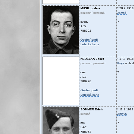
MUSIL
Ludvík
* 28.7.1918
pozemní personál
Jamné
svob.
?
AC2
788792
Osobní profil
Letecká karta
NEDĚLKA
Josef
* 17.9.1918
pozemní personál
Knyk
u Havl
des.
?
AC2
788728
Osobní profil
Letecká karta
SOMMER
Erich
* 11.1.1921
kuchař
Jihlava
mjr.
?
LAC
788062