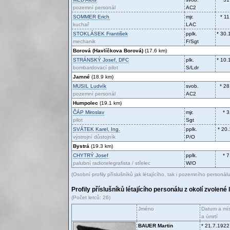
pozemní personál
AC2
SOMMER
Erich
mjr.
* 1
kuchař
LAC
STOKLÁSEK
František
pplk.
* 30.
mechanik
F/Sgt
Borová (Havlíčkova Borová)
(17.6 km)
STRÁNSKÝ
Josef, DFC
plk.
* 10.
bombardovací pilot
S/Ldr
Jamné
(18.9 km)
MUSIL
Ludvík
svob.
* 28
pozemní personál
AC2
Humpolec
(19.1 km)
ČÁP
Miroslav
mjr.
* 
pilot
Sgt
SVÁTEK
Karel, Ing.
pplk.
* 20
výstrojní důstojník
P/O
Bystrá
(19.3 km)
CHYTRÝ
Josef
pplk.
* 
palubní radiotelegrafista / střelec
W/O
(Osobní profily příslušníků jak létajícího, tak i pozemního personálu
Profily příslušníků létajícího personálu z okolí zvolené
(Počet letců: 26)
Jméno
Datum a mís
a úmrtí
BAUER
Martin
* 21.7.1922