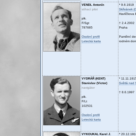
VENDL
Antonín
* 9.6.1919
stíhací pilot
Skřivánek (
Havlíčkova 
plk.
F/Sgt
† 2.4.2002
787685
Praha
Osobní profil
Pamětní de
Letecká karta
rodném do
VYDRÁŘ (KENT)
* 11.11.191
Stanislav (Victor)
Světlá nad
navigátor
† 8.6.1997
plk.
F/Lt
102531
Osobní profil
Letecká karta
VYKOUKAL
Karel J.
* 20.12.191