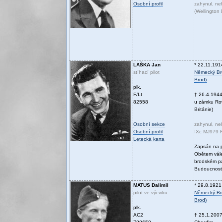
Osobní profil
zahynul, n
(Wellington
LAŠKA
Jan
* 22.11.191
stíhací pilot
Německý Bro
Brod)
plk.
F/Lt
† 26.4.194
82558
u zámku Ro
Británie)
Osobní sekce
zahynul, neh
Osobní profil
IXc MJ979 
Letecká karta
Zapsán na 
Obětem vál
brodském p
Budoucnost
MATUS
Dalimil
* 29.8.1921
pilot ve výcviku
Německý Bro
Brod)
plk.
AC2
† 25.1.200