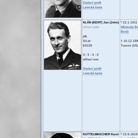
Osobní profil
Letecká karta
KLÁN (KENT)
Jan (John)
* 22.1.1911
stíhací pilot
Německý Bro
Brod)
plk.
S/Ldr
† 10.12.19
83228
Tuscon (US
V.: 5 - 3 - 0
stíhací eso
Osobní profil
Letecká karta
KUTTELWASCHER
Karel
* 23.9.1916