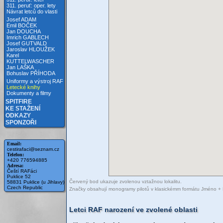
311. peruť: oper. lety
Návrat letců do vlasti
Josef ADAM
Emil BOČEK
Jan DOUCHA
Imrich GABLECH
Josef GUTVALD
Jaroslav HLOUŽEK
Karel
KUTTELWASCHER
Jan LAŠKA
Bohuslav PŘÍHODA
Uniformy a výstroj RAF
Letecké knihy
Dokumenty a filmy
SPITFIRE
KE STAŽENÍ
ODKAZY
SPONZOŘI
Email:
cestirafaci@seznam.cz
Telefon:
+420 776594885
Adresa:
Čeští RAFáci
Puklice 52
Červený bod ukazuje zvolenou vztažnou lokalitu.
58831 Puklice (u Jihlavy)
Czech Republic
Značky obsahují monogramy pilotů v klasickémm formátu Jméno + Příjm
Letci RAF narození ve zvolené oblasti