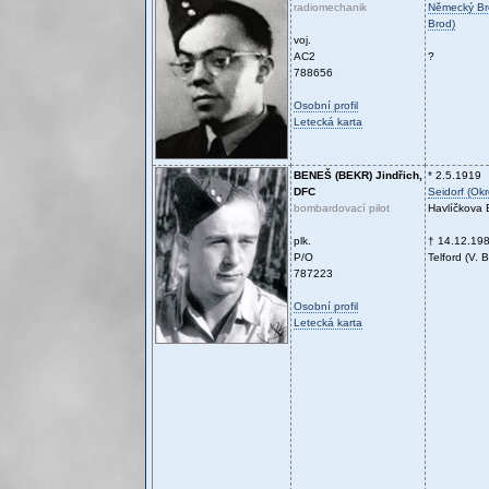
radiomechanik
Německý Bro
Brod)
voj.
AC2
?
788656
Osobní profil
Letecká karta
BENEŠ (BEKR)
Jindřich,
* 2.5.1919
DFC
Seidorf (Okr
bombardovací pilot
Havlíčkova 
plk.
† 14.12.19
P/O
Telford (V. B
787223
Osobní profil
Letecká karta