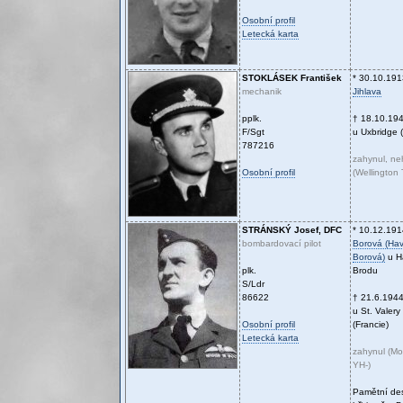
Osobní profil
Letecká karta
STOKLÁSEK
František
* 30.10.191
mechanik
Jihlava
pplk.
† 18.10.19
F/Sgt
u Uxbridge (
787216
zahynul, n
Osobní profil
(Wellington
STRÁNSKÝ
Josef, DFC
* 10.12.191
bombardovací pilot
Borová (Hav
Borová)
u H
plk.
Brodu
S/Ldr
86622
† 21.6.194
u St. Valer
Osobní profil
(Francie)
Letecká karta
zahynul (M
YH-)
Pamětní de