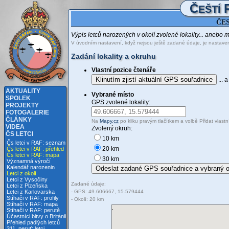
Č
EŠTÍ
ČES
Výpis letců narozených v okolí zvolené lokality... anebo 
V úvodním nastavení, když nejsou ještě zadané údaje, je nasta
Zadání lokality a okruhu
Vlastní pozice čtenáře
Klinutím zjistí aktuální GPS souřadnice
... 
AKTUALITY
Vybrané místo
SPOLEK
GPS zvolené lokality:
PROJEKTY
FOTOGALERIE
ČLÁNKY
Na
Mapy.cz
po kliku pravým tlačítkem a volbě Přidat vlast
VIDEA
Zvolený okruh:
ČS LETCI
10 km
Čs letci v RAF: seznam
20 km
Čs letci v RAF: přehled
Čs letci v RAF: mapa
30 km
Významná výročí
Kalendář narozenin
Letci z okolí
Letci z Vysočiny
Zadané údaje:
Letci z Plzeňska
- GPS: 49.606667, 15.579444
Letci z Karlovarska
Stíhači v RAF: profily
- Okolí: 20 km
Stíhači v RAF: mapa
Stíhači v RAF: perutě
Účastníci bitvy o Británii
Přehled padlých letců
311. peruť: letci