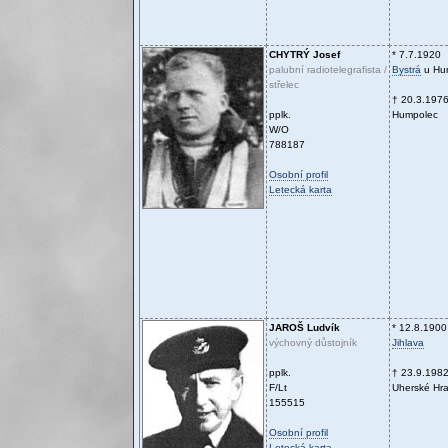
CHYTRÝ
Josef
* 7.7.1920
palubní radiotelegrafista /
Bystrá
u Hu
střelec
† 20.3.197
pplk.
Humpolec
W/O
788187
Osobní profil
Letecká karta
JAROŠ
Ludvík
* 12.8.1900
výchovný důstojník
Jihlava
pplk.
† 23.9.198
F/Lt
Uherské Hra
155515
Osobní profil
Letecká karta