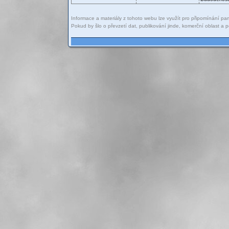
Informace a materiály z tohoto webu lze využít pro připomínání pam
Pokud by šlo o převzetí dat, publikování jinde, komerční oblast 