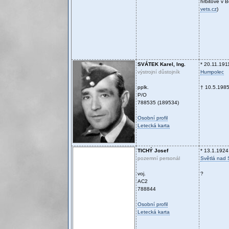
hřbitově v 
vets.cz
)
SVÁTEK
Karel, Ing.
* 20.11.191
výstrojní důstojník
Humpolec
pplk.
† 10.5.198
P/O
788535 (189534)
Osobní profil
Letecká karta
TICHÝ
Josef
* 13.1.1924
pozemní personál
Světlá nad
voj.
?
AC2
788844
Osobní profil
Letecká karta